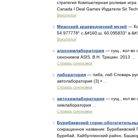
стратегия Компьютерная ролевая игра Р
Canada I Deal Games Издатели Sir Tech 
Википедия
Миасский краеведческий музей
— Коо
3
54.977778° с.&#160;ш. 60.095833° в.&#
Википедия
агрохимлаборатория
— сущ., кол во 
4
синонимов ASIS. В.Н. Тришин. 2013 …
Словарь синонимов
лаборатория
— лаба, лаб Словарь рус
5
автолаборатория (3) • …
Словарь синонимов
автохимлаборатория
— сущ., кол во 
6
химлаборатория …
Словарь синонимов
Бурибаевский горно-обогатительны
7
сокращенное название: Бурибаевский Г
Бурибай, Хайбуллинский район, Башкор