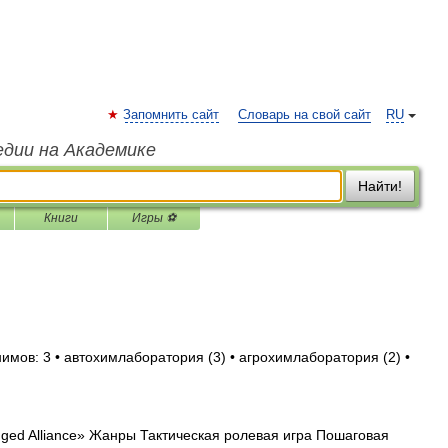
Запомнить сайт
Словарь на свой сайт
RU
едии на Академике
Найти!
Книги
Игры ⚽
имов: 3 • автохимлаборатория (3) • агрохимлаборатория (2) •
ed Alliance» Жанры Тактическая ролевая игра Пошаговая