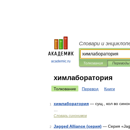
Словари и энциклоп
academic.ru
Толкования
Переводы
химлаборатория
Толкование
Перевод
Книги
химлаборатория
— сущ., кол во синон
1
…
Словарь синонимов
Jagged Alliance (серия)
— Серия «Jagg
2