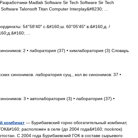
азработчики Madlab Software Sir Tech Software Sir Tech
Software Talonsoft Titan Computer Interplay&#8230; …
рдинаты: 54°58′40″ с.&#160;ш. 60°05′45″ в.&#160;д. /
160;д.&#160; …
синонимов: 2 • лаборатория (37) • химлаборатория (3) Словарь
ских синонимов. лаборатория сущ., кол во синонимов: 37 •
синонимов: 3 • автолаборатория (3) • лаборатория (37) •
й комбинат
— Бурибаевский горно обогатительный комбинат,
ОК&#160; расположен в селе (до 2004 года&#160; посёлок)
тостан. С 2004 года Бурибаевский ГОК в составе сырьевого