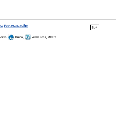
ка
,
Реклама на сайте
18+
omla,
Drupal,
WordPress, MODx.